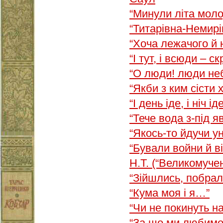
“Минули літа моло
“Титарівна-Немир
“Хоча лежачого й 
“І тут, і всюди – ск
“О люди! люди не
“Якби з ким сісти 
“І день іде, і ніч ід
“Тече вода з-під 
“Якось-то йдучи у
“Бували войни й в
Н.Т. (“Великомуче
“Зійшлись, побра
“Кума моя і я…”
“Чи не покинуть н
“За що ми любим