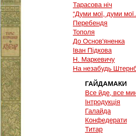
Тарасова ніч
“Думи мої, думи мо
Перебендя
Тополя
До Основ'яненка
Іван Підкова
Н. Маркевичу
На незабудь Штернб
ГАЙДАМАКИ
Все йде, все м
Інтродукція
Галайда
Конфедерати
Титар