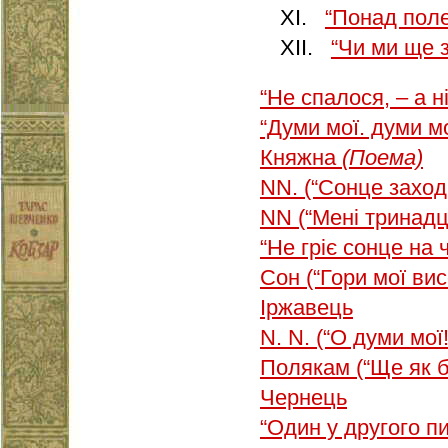
XI.
“Понад поле
XII.
“Чи ми ще 
“Не спалося, – а н
“Думи мої. думи м
Княжна
(Поема)
NN. (“Сонце заход
NN (“Мені тринадц
“Не гріє сонце на
Сон (“Гори мої вис
Іржавець
N. N. (“О думи мої!
Полякам (“Ще як 
Чернець
“Один у другого 