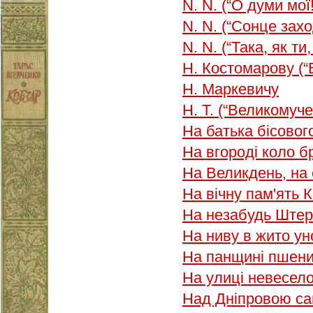
N. N. (“О думи мої!
N. N. (“Сонце зах
N. N. (“Така, як т
Н. Костомарову (
Н. Маркевичу
Н. Т. (“Великомуче
На батька бісовог
На вгороді коло 
На Великдень, на
На вічну пам'ять 
На незабудь Штер
На ниву в жито ун
На панщині пшен
На улиці невесе
Над Дніпровою с