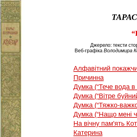
ТАРА
“
Джерело: тексти сто
Веб-графіка
Володимира 
Алфавітний покажчи
Причинна
Думка (“Тече вода в
Думка (“Вітре буйний
Думка (“Тяжко-важко
Думка (“Нащо мені 
На вічну пам'ять Ко
Катерина