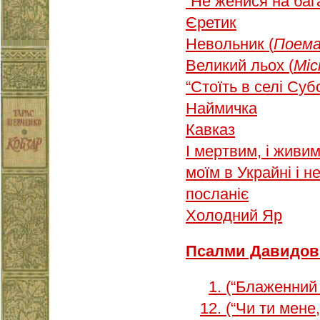
“Не женися на баг
Єретик
Невольник (
Поем
Великий льох (
Міс
“Стоїть в селі Су
Наймичка
Кавказ
І мертвим, і живи
моїм в Украйні і н
посланіє
Холодний Яр
Псалми Давидов
1. (“Блаженний
12. (“Чи ти мен