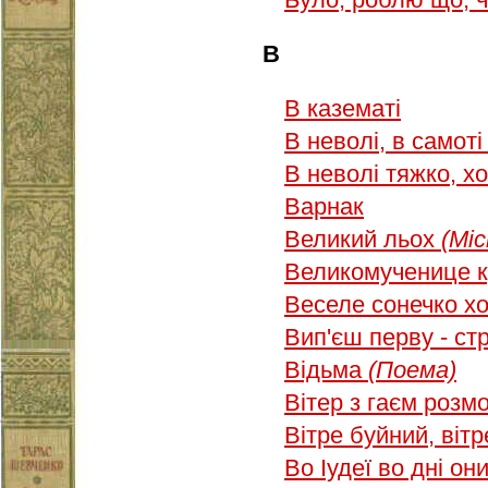
В
В казематі
В неволі, в самот
В неволі тяжко, х
Варнак
Великий льох
(Міс
Великомученице кум
Веселе сонечко х
Вип'єш перву - с
Відьма
(Поема)
Вітер з гаєм роз
Вітре буйний, вітр
Во Іудеї во дні о