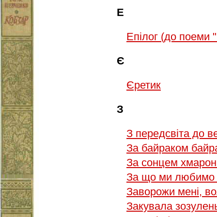
Е
Епілог (до поеми 
Є
Єретик
З
З передсвіта до 
За байраком бай
За сонцем хмаро
За що ми любимо
Заворожи мені, в
Закувала зозуле