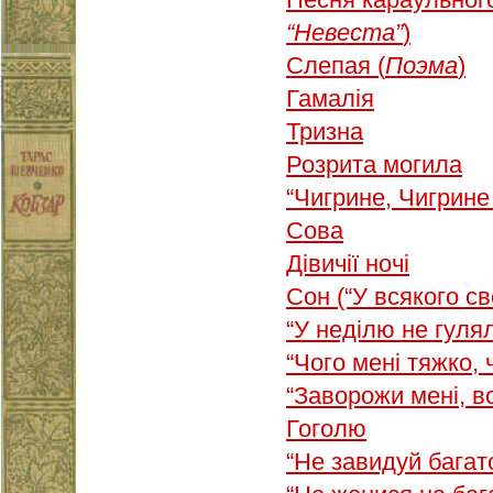
“Невеста”
)
Слепая (
Поэма
)
Гамалія
Тризна
Розрита могила
“Чигрине, Чигрин
Сова
Дівичії ночі
Сон (“У всякого с
“У неділю не гул
“Чого мені тяжко,
“Заворожи мені, 
Гоголю
“Не завидуй бага