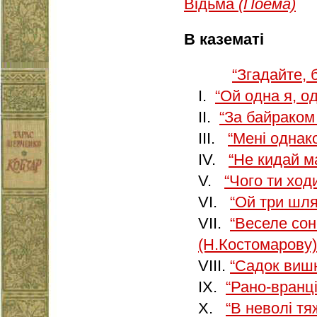
Відьма
(Поема)
В казематі
“Згадайте, 
I.
“Ой одна я, о
II.
“За байраком
III.
“Мені однак
IV.
“Не кидай м
V.
“Чого ти хо
VI.
“Ой три шл
VII.
“Веселе со
(Н.Костомарову)
VIII.
“Садок виш
IX.
“Рано-вранц
X.
“В неволі тя