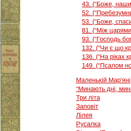
43. (“Боже, на
52. (“Пребезумн
53. (“Боже, спа
81. (“Між царям
93. (“Господь бо
132. (“Чи є що к
136. (“На ріках 
149. (“Псалом н
Маленькій Мар'яні
“Минають дні, ми
Три літа
Заповіт
Лілея
Русалка