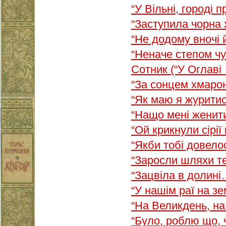
“У Вільні, городі 
“Заступила чорна
“Не додому вночі
“Неначе степом ч
Сотник (“У Оглаві
“За сонцем хмаро
“Як маю я журити
“Нащо мені женити
“Ой крикнули сірії
“Якби тобі довел
“Заросли шляхи 
“Зацвіла в долині
“У нашім раї на з
“На Великдень, н
“Було, роблю що,