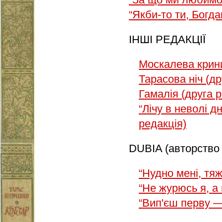
“Якби-то ти, Богд
ІНШІ РЕДАКЦІЇ
Москалева крин
Тарасова ніч (др
Гамалія (друга р
“Лічу в неволі дн
редакція)
DUBIA (авторство
“Нудно мені, тя
“Не журюсь я, а
“Вип'єш перву 