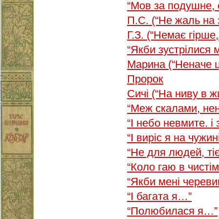
“Мов за подушне,
П.С. (“Не жаль на 
Г.З. (“Немає гірше
“Якби зустрілися 
Марина (“Неначе 
Пророк
Сичі (“На ниву в ж
“Меж скалами, не
“І небо невмите. і
“І виріс я на чужи
“Не для людей, ті
“Коло гаю в чисті
“Якби мені черев
“І багата я…”
“Полюбилася я…”