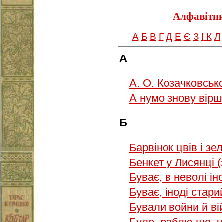
Алфавітни
А
Б
В
Г
Д
Е
Є
З
І
К
Л
А
А. О. Козачковськ
А нумо знову вір
Б
Барвінок цвів і з
Бенкет у Лисянці 
Буває, в неволі і
Буває, іноді стар
Бували войни й ві
Було, роблю що, 