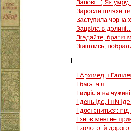
Заповіт (“Як умру
Заросли шляхи т
Заступила чорна
Зацвіла в долині
Згадайте, братія
Зійшлись, побрал
І
І Архімед, і Галіл
І багата я…
І виріс я на чужин
І день іде, і ніч ід
І досі сниться: пі
І знов мені не пр
І золотої й дорог