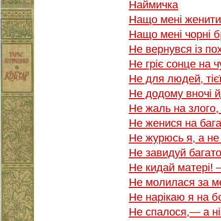
Наймичка
Нащо мені женити
Нащо мені чорні 
Не вернувся із п
Не гріє сонце на 
Не для людей, ті
Не додому вночі 
Не жаль на злого,
Не женися на баг
Не журюсь я, а н
Не завидуй бага
Не кидай матері!
Не молилася за 
Не нарікаю я на 
Не спалося,— а н