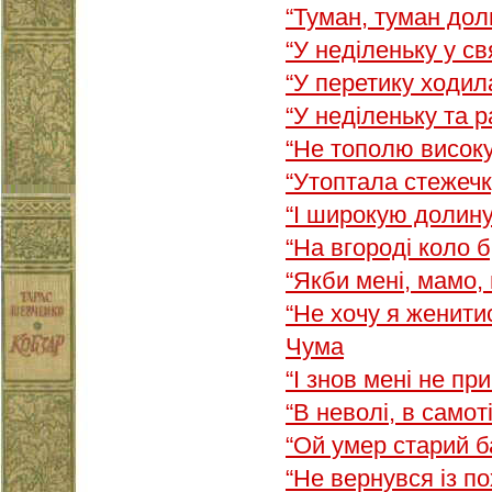
“Туман, туман до
“У неділеньку у с
“У перетику ходи
“У неділеньку та 
“Не тополю висо
“Утоптала стежеч
“І широкую долин
“На вгороді коло 
“Якби мені, мамо
“Не хочу я женит
Чума
“І знов мені не п
“В неволі, в само
“Ой умер старий 
“Не вернувся із п