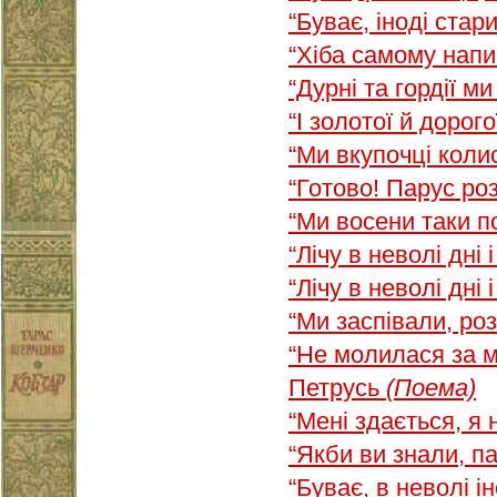
“Буває, іноді ста
“Хіба самому нап
“Дурні та гордії 
“І золотої й дорог
“Ми вкупочці кол
“Готово! Парус р
“Ми восени таки 
“Лічу в неволі дні 
“Лічу в неволі дні
“Ми заспівали, р
“Не молилася за 
Петрусь
(Поема)
“Мені здається, я
“Якби ви знали, п
“Буває, в неволі і