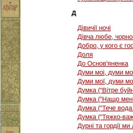
Д
Дівичії ночі
Дівча любе, чор
Добро, у кого є г
Доля
До Основ'яненка
Думи моі, думи мо
Думи мої, думи мо
Думка (“Вітре буйн
Думка (“Нащо мені
Думка (“Тече вода
Думка (“Тяжко-важ
Дурні та гордії м