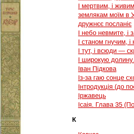
І мертвим, і живи
землякам моїм в У
дружнєє посланіє
І небо невмите, і 
І станом гнучим, 
І тут, і всюди — с
І широкую долин
Іван Підкова
Із-за гаю сонце с
Інтродукція (до п
Іржавець
Ісаія. Глава 35 (П
К