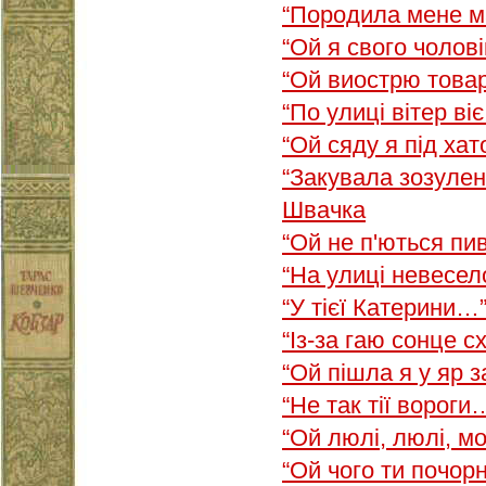
“Породила мене 
“Ой я свого чолов
“Ой виострю тов
“По улиці вітер ві
“Ой сяду я під ха
“Закувала зозуле
Швачка
“Ой не п'ються п
“На улиці невесе
“У тієї Катерини…
“Із-за гаю сонце 
“Ой пішла я у яр 
“Не так тії вороги
“Ой люлі, люлі, м
“Ой чого ти почор