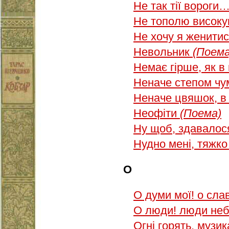
Не так тії вороги
Не тополю висок
Не хочу я женити
Невольник
(Поема
Немає гірше, як в 
Неначе степом ч
Неначе цвяшок, в
Неофіти
(Поема)
Ну щоб, здавалос
Нудно мені, тяжко
О
О думи мої! о слав
О люди! люди небо
Огні горять, музик