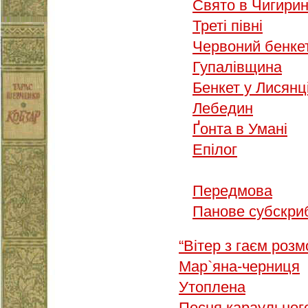
Свято в Чигирин
Треті півні
Червоний бенке
Гупалівщина
Бенкет у Лисянц
Лебедин
Ґонта в Умані
Епілог
Передмова
Панове субскри
“Вітер з гаєм роз
Мар`яна-черниця
Утоплена
Песня караульног