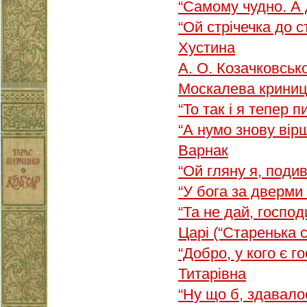
“Самому чудно. А 
“Ой стрічечка до 
Хустина
А. О. Козачковськ
Москалева крини
“То так і я тепер 
“А нумо знову вір
Варнак
“Ой гляну я, под
“У бога за дверми
“Та не дай, господ
Царі (“Старенька
“Добро, у кого є 
Титарівна
“Ну що б, здавало