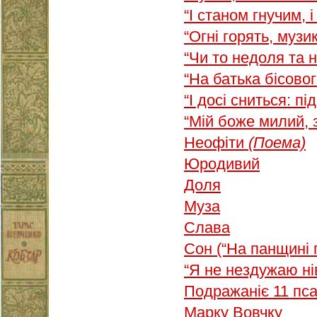
“I станом гнучим, 
“Огні горять, музи
“Чи то недоля та
“На батька бісово
“І досі сниться: п
“Мій боже милий, з
Неофіти
(Поема)
Юродивий
Доля
Муза
Слава
Сон (“На панщині
“Я не нездужаю н
Подражаніє 11 пс
Марку Вовчку