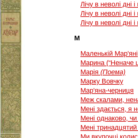
Лічу в неволі дні і
Лічу в неволі дні 
Лічу в неволі дні 
М
Маленькій Мар'яні
Марина (“Неначе 
Марія
(Поема)
Марку Вовчку
Мар'яна-черниця
Меж скалами, нен
Мені здається, я
Мені однаково, ч
Мені тринадцятий 
Ми вкупочці коли