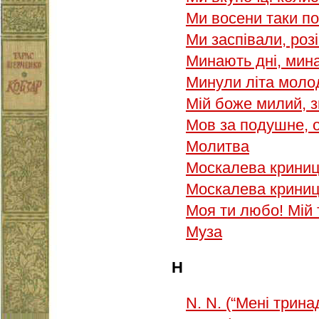
Ми восени таки п
Ми заспівали, ро
Минають дні, мин
Минули літа моло
Мій боже милий, з
Мов за подушне,
Молитва
Москалева крини
Москалева криниц
Моя ти любо! Мій т
Муза
Н
N. N. (“Мені трин