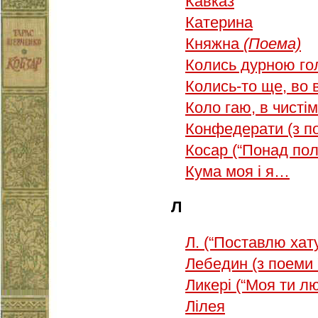
Кавказ
Катерина
Княжна
(Поема)
Колись дурною г
Колись-то ще, во
Коло гаю, в чисті
Конфедерати (з п
Косар (“Понад по
Кума моя і я…
Л
Л. (“Поставлю хату
Лебедин (з поеми 
Ликері (“Моя ти лю
Лілея