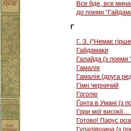
Все йде, все мин
до поеми "Гайдам
Г
Г. З. (“Немає гірш
Гайдамаки
Галайда (з поеми 
Гамалія
Гамалія (друга ре
Гімн черничий
Гоголю
Ґонта в Умані (з 
Гори мої високії…
Готово! Парус ро
Гупалівщина (з по