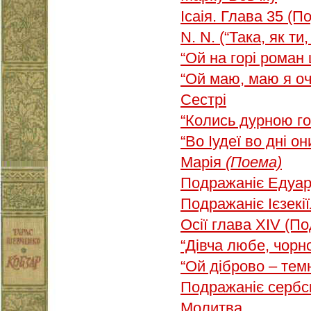
Ісаія. Глава 35 (П
N. N. (“Така, як ти
“Ой на горі роман
“Ой маю, маю я о
Сестрі
“Колись дурною 
“Во Іудеї во дні о
Марія
(Поема)
Подражаніє Едуар
Подражаніє Ієзекі
Осії глава XIV (П
“Дівча любе, чор
“Ой діброво – темн
Подражаніє сербс
Молитва