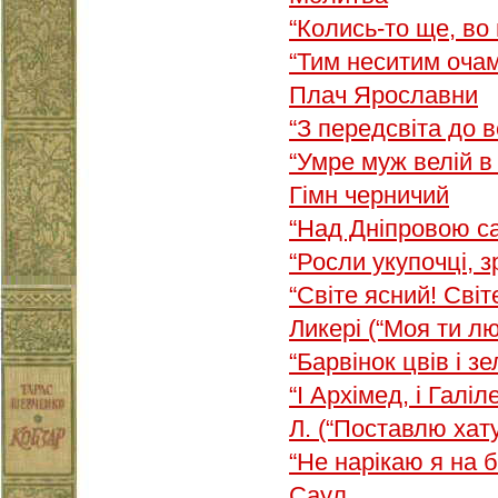
“Колись-то ще, во
“Тим неситим оча
Плач Ярославни
“З передсвіта до 
“Умре муж велій в
Гімн черничий
“Над Дніпровою с
“Росли укупочці, 
“Світе ясний! Світ
Ликері (“Моя ти лю
“Барвінок цвів і з
“І Архімед, і Галі
Л. (“Поставлю хату
“Не нарікаю я на 
Саул